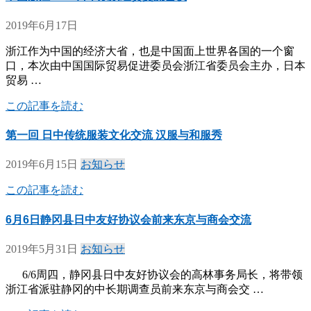
2019年6月17日
浙江作为中国的经济大省，也是中国面上世界各国的一个窗
口，本次由中国国际贸易促进委员会浙江省委员会主办，日本
贸易 …
この記事を読む
第一回 日中传统服装文化交流 汉服与和服秀
2019年6月15日
お知らせ
この記事を読む
6月6日静冈县日中友好协议会前来东京与商会交流
2019年5月31日
お知らせ
6/6周四，静冈县日中友好协议会的高林事务局长，将带领
浙江省派驻静冈的中长期调查员前来东京与商会交 …