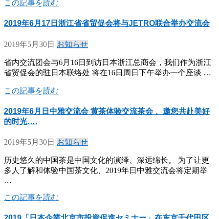
この記事を読む
2019年6月17日浙江省省贸促会将与JETRO联合举办交流会
2019年5月30日
お知らせ
省内交流团会与6月16日到访日本浙江总商会，我们作为浙江
省贸促会的驻日本联络处 将在16日周日下午举办一个座谈 …
この記事を読む
2019年6月日中雅交流会 黄茶体验交流茶会 、邀您共赴美好
的时光….
2019年5月30日
お知らせ
历史悠久的中国茶是中国文化的演绎、深远绵长。 为了让更
多人了解和体验中国茶文化、2019年日中雅交流会将定期举
…
この記事を読む
2019「日本企業北京市投資促進セミナー」在东京千代田区