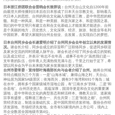
日本浙江侨团联合会晋鸥会长致辞说：
台州天台山文化自1200年前
由最澄大师传播到日本后在日本形成了日本天台宗教文化、影响着几
代日本人的思想。台州的和合文化融入儒释道三教，是中华思想的精
髓。和是一种风采、和是一种美丽、和是兴家之本、和是强国之基。
我们的中华文明只有建立在和合文化基础上才能发展才能进步。台州
是个美丽的地方，历史悠久，文化深厚。经济、旅游、制造业等名列
中国前茅。希望大家能到台州去创业、去发展，去实现自己的梦想。
日本台州同乡会会长谢爱明介绍了台州同乡会去年创立以来的发展情
况。
谢会长介绍，同乡会成立的宗旨即广泛联络同乡，促进同乡联谊
及家乡交流的同时搭建人脉平台。谢会长还介绍了同乡会成立的契机
以及成立经过，并表示“有志不在年高，成事不在年少”虽然我们是一
支年青的队伍，但年青人充满热情充满斗志，千里之行始于足下，希
望以同乡会为平台未来能为家乡发展做出更大贡献。
台州市委常委・宣传部叶海燕部长向与会者介绍了台州。
她将台州城
市特点概括为三个方面：一是“山海水城”。兼得山海之利，天台山、
神仙居为国家5A级景区；依海而兴，拥有3个海湾和691个海岛；城
在水中，拥有多个国家级城市湿地公园，有“江南水乡”韵味。二是“和
合圣地”。台州历史悠久、底蕴深厚，国清寺更是和合文化的重要渊
源地，是中华和合文化的典型形态和鲜活样本。佛教天台宗、道家南
宗享有盛誉，儒释道三教合一、共生共荣；三是“制造之都”。台州民
营经济发达，制造业基础扎实，是中国民营经济发祥地、股份合作经
济发源地、市场经济先发地。全市有53家境内外上市公司，境内上
市企业数居全国地级市第4位。