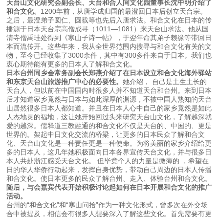
天台山文化研究会副会长、天台和合人间文化园董事长沈中明介绍了
和合文化。
1200年前，从唐学成归国的最澄回日本后创立天台宗。
之后，最澄弟子圆仁、圆载等也先后入唐求法。和合文化在日本的传
播源于日本天台宗高僧成寻（1011—1081）来天台山求法。他从国
清寺僧禹珪处得到《寒山子诗一帖》，于翌年命其弟子赖缘等带回日
本而流传开。这些年来，我从全世界范围内搜寻与和合文化有关的文
物，至今已经收集了3000余件，其中有300多件来自于日本。我们也
衷心期待能有更多的日本人了解和合文化。
日本台州同乡会常务副会长郑燕介绍了在日本设立和合文化海外驿站
和东京天台山旅游推广中心的必要性。
她介绍， 自己是土生土长的
天台人，但以前在中国国内时很多人并不知道天台和台州。来到日本
后才知道家乡竟然与日本与如此深厚的渊源，不被中国人熟知的天台
山居然很多日本人都知道。并且在日本人心中自己的家乡竟然是如此
人杰地灵的福地，这让她开始回过头来研究天台山文化，了解越深就
爱的越深。儒释道三教融通的和合文化不仅是天台的、中国的、更是
世界的。架起中日文化交流的桥梁，让更多的日本民众了解和合文
化、天台山文化是一种责任更是一种使命。为将美丽的家乡介绍给更
多的日本人，这几年她积极面向日本各界宣传天台文化，并与很多日
本人共赴浙江感受天台文化。 但毕竟个人的力量是微薄的 ，希望在
日的华人华侨行动起来，发挥自身优势，带动自己周边的日本人传播
和合文化。使日本更多的民众了解台州、走入、体验台州和合文化。
随后，与会嘉宾代表开始积极讨论起如何在日本开展和合文化的推广
活动。
台州的“和合文化”和“寒山问拾”作为一种文化形式，曾多次在外交场
合中被提及，相信会有很多人想要深入了解这些文化。首先需要有更