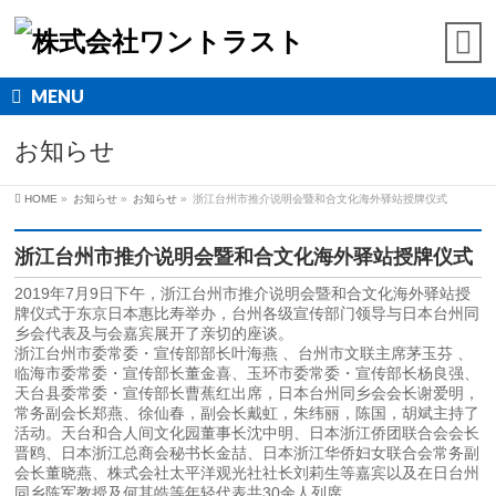
MENU
お知らせ
HOME
»
お知らせ
»
お知らせ
»
浙江台州市推介说明会暨和合文化海外驿站授牌仪式
浙江台州市推介说明会暨和合文化海外驿站授牌仪式
2019年7月9日下午，浙江台州市推介说明会暨和合文化海外驿站授
牌仪式于东京日本惠比寿举办，台州各级宣传部门领导与日本台州同
乡会代表及与会嘉宾展开了亲切的座谈。
浙江台州市委常委・宣传部部长叶海燕 、台州市文联主席茅玉芬 、
临海市委常委・宣传部长董金喜、玉环市委常委・宣传部长杨良强、
天台县委常委・宣传部长曹蕉红出席，日本台州同乡会会长谢爱明，
常务副会长郑燕、徐仙春，副会长戴虹，朱纬丽，陈国，胡斌主持了
活动。天台和合人间文化园董事长沈中明、日本浙江侨团联合会会长
晋鸥、日本浙江总商会秘书长金喆、日本浙江华侨妇女联合会常务副
会长董晓燕、株式会社太平洋观光社社长刘莉生等嘉宾以及在日台州
同乡陈军教授及何其皓等年轻代表共30余人列席。